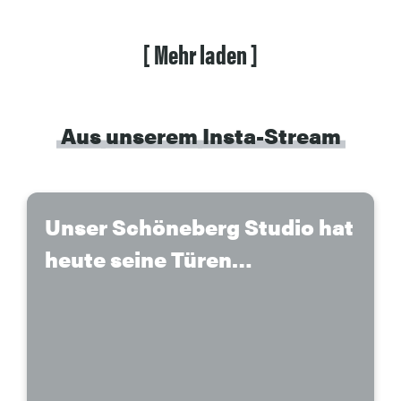
[
Mehr
laden
]
Aus
unserem
Insta-Stream
Unser Schöneberg Studio hat
heute seine Türen
wiedereröffnet 🌸 Wir freuen
uns sehr auf die kommenden
Klassen und Workshops mit
Euch; schaut gerne auf