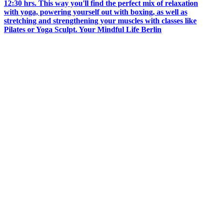
12:30 hrs. This way you'll find the perfect mix of relaxation
with yoga, powering yourself out with boxing, as well as
stretching and strengthening your muscles with classes like
Pilates or Yoga Sculpt. Your Mindful Life Berlin