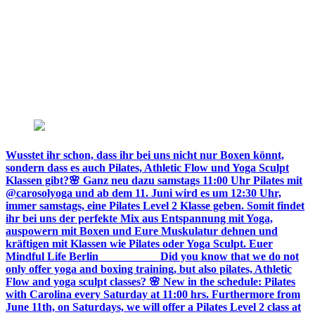
Wusstet ihr schon, dass ihr bei uns nicht nur Boxen könnt,
sondern dass es auch Pilates, Athletic Flow und Yoga Sculpt
Klassen gibt?🌸 Ganz neu dazu samstags 11:00 Uhr Pilates mit
@carosolyoga und ab dem 11. Juni wird es um 12:30 Uhr,
immer samstags, eine Pilates Level 2 Klasse geben. Somit findet
ihr bei uns der perfekte Mix aus Entspannung mit Yoga,
auspowern mit Boxen und Eure Muskulatur dehnen und
kräftigen mit Klassen wie Pilates oder Yoga Sculpt. Euer
Mindful Life Berlin __________ Did you know that we do not
only offer yoga and boxing training, but also pilates, Athletic
Flow and yoga sculpt classes? 🌸 New in the schedule: Pilates
with Carolina every Saturday at 11:00 hrs. Furthermore from
June 11th, on Saturdays, we will offer a Pilates Level 2 class at