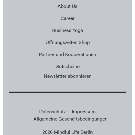
are starting Wednesday with
About Us
the following classes: 7:30 -
Career
8:30 Pilates 09:00 - 10:00 Yin
Business Yoga
12:30 - 13:15 Lunch Break
Öffnungszeiten Shop
Yoga 18:00 - 19:15 Yoga
Partner und Kooperationen
Basics Your Mindful Life
Gutscheine
Berlin
Newsletter abonnieren
Datenschutz
Impressum
Allgemeine Geschäftsbedingungen
2026 Mindful Life Berlin