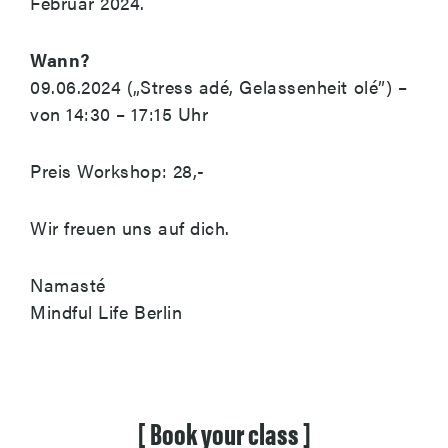
Februar 2024.
Wann?
09.06.2024 („Stress adé, Gelassenheit olé”) –
von 14:30 – 17:15 Uhr
Preis Workshop: 28,-
Wir freuen uns auf dich.
Namasté
Mindful Life Berlin
[
Book
your
class
]