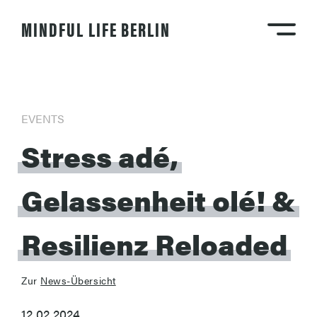
MINDFUL LIFE BERLIN
EVENTS
Stress
adé,
Gelassenheit
olé!
&
Resilienz
Reloaded
Zur
News-Übersicht
12.02.2024