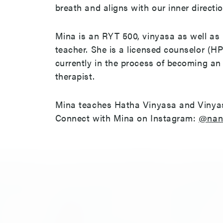
breath and aligns with our inner directi
Mina is an RYT 500, vinyasa as well as
teacher. She is a licensed counselor (H
currently in the process of becoming an 
therapist.
Mina teaches Hatha Vinyasa and Vinya
Connect with Mina on Instagram:
@nan
ife Berlin hat für dich eine breite Palette an Fitnessk
die nicht nur extrem effektiv, sondern auch vielseitig
Flexibilität verbessern, deine Kraft und Performance 
fach in Form kommen möchtest – bei uns findest du d
 Kurs für deine Bedürfnisse. Statt dich bei deinem Tr