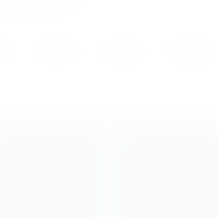
dful Life Berlin Team
n
Preise
Pässe
Anfahrt