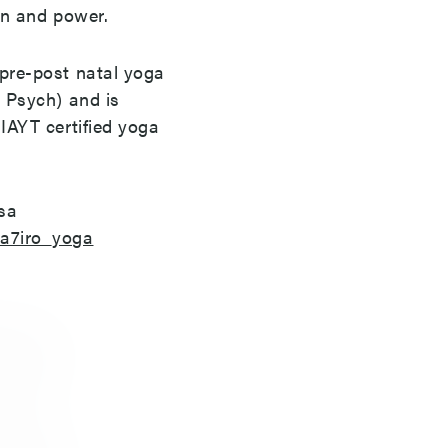
on and power.
 pre-post natal yoga
P Psych) and is
IAYT certified yoga
sa
a7iro_yoga
ursen im
 sind. Ob
steigern
en
aining nur