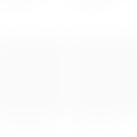
Luise Brunk
Maja Fritzon
Nina Makogonova
Skye Schmidt