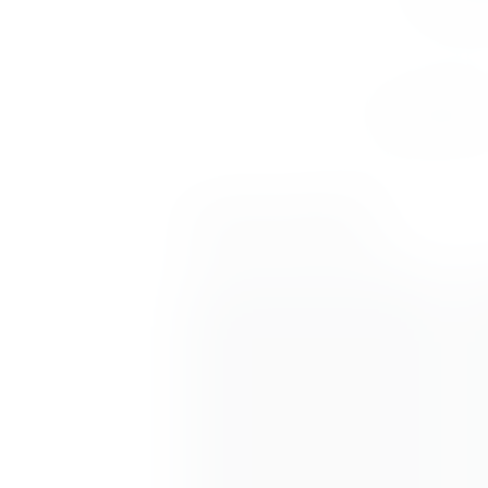
Dein Min
Kurs buche
TEAM FITNESS