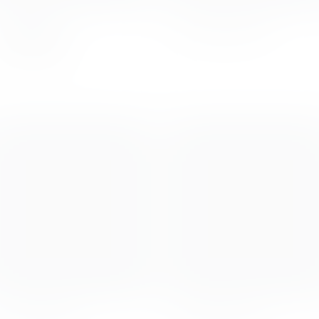
Charlotte
Cristian Serb
Brohmeyer