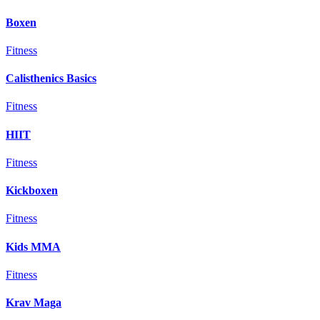
Boxen
Fitness
Calisthenics Basics
Fitness
HIIT
Fitness
Kickboxen
Fitness
Kids MMA
Fitness
Krav Maga