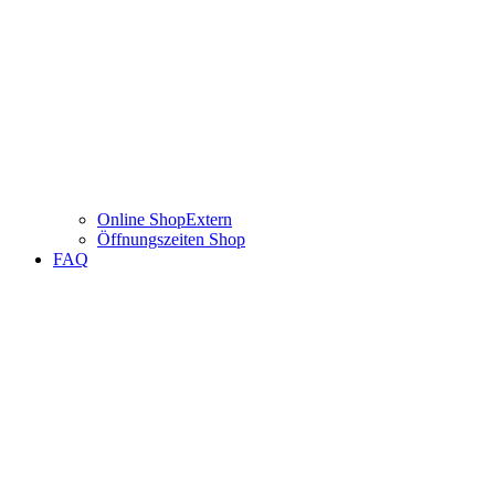
Online Shop
Extern
Öffnungszeiten Shop
FAQ