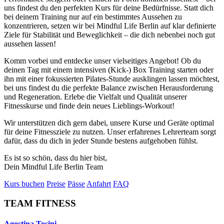
uns findest du den perfekten Kurs für deine Bedürfnisse. Statt dich
bei deinem Training nur auf ein bestimmtes Aussehen zu
konzentrieren, setzen wir bei Mindful Life Berlin auf klar definierte
Ziele für Stabilität und Beweglichkeit – die dich nebenbei noch gut
aussehen lassen!
Komm vorbei und entdecke unser vielseitiges Angebot! Ob du
deinen Tag mit einem intensiven (Kick-) Box Training starten oder
ihn mit einer fokussierten Pilates-Stunde ausklingen lassen möchtest,
bei uns findest du die perfekte Balance zwischen Herausforderung
und Regeneration. Erlebe die Vielfalt und Qualität unserer
Fitnesskurse und finde dein neues Lieblings-Workout!
Wir unterstützen dich gern dabei, unsere Kurse und Geräte optimal
für deine Fitnessziele zu nutzen. Unser erfahrenes Lehrerteam sorgt
dafür, dass du dich in jeder Stunde bestens aufgehoben fühlst.
Es ist so schön, dass du hier bist,
Dein Mindful Life Berlin Team
Kurs buchen
Preise
Pässe
Anfahrt
FAQ
TEAM FITNESS
Agostina Tosini