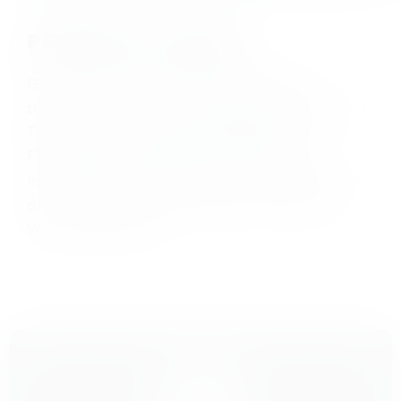
PERSONAL FITNESS
Ganz exklusiv und gleichzeitig effektiv
trainierst du bei uns mit deinem persönlichen
Trainer, der mit dir deine persönlichen
Fitness-Ziele definiert. Beim Training
im Studio hat er dabei immer einen Blick auf
dich und kann dich so optimal auf deinem
Weg unterstützen.