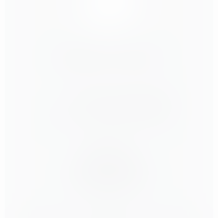
Mindful
Life
Berlin
Gleimstraße 19 | 10437 Berlin
Tel: +49 30 26074555
Mail:
hello@mindfullife-berlin.com
Direkt zum
Kursplan Yoga
Kursplan Fitness
Kursplan Livestream
Preise