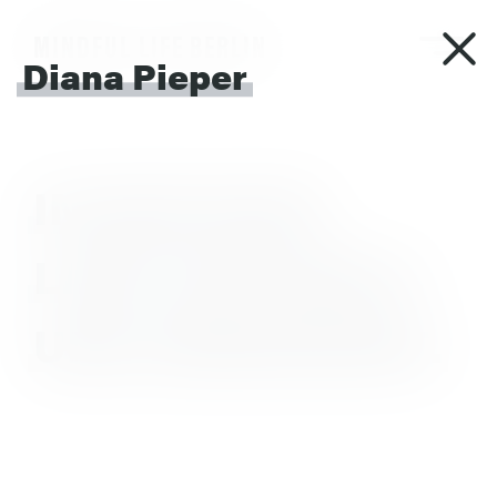
MINDFUL LIFE BERLIN
Diana Pieper
IN
DER
RUHE
LIEGT
DIE
KRAFT.
UND
UMGEKEHRT.