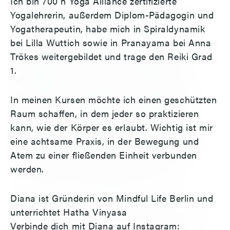
Ich bin 700 h Yoga Alliance zertifizierte
Mindful Life Berlin hat für dich eine breite
Yogalehrerin, außerdem Diplom-Pädagogin und
Palette an Fitnesskursen im Angebot, die
Yogatherapeutin, habe mich in Spiraldynamik
nicht nur extrem effektiv, sondern auch
bei Lilla Wuttich sowie in Pranayama bei Anna
vielseitig sind. Ob du deine Flexibilität
Trökes weitergebildet und trage den Reiki Grad
verbessern, deine Kraft und Performance
1.
steigern oder einfach in Form kommen
möchtest – bei uns findest du den perfekten
In meinen Kursen möchte ich einen geschützten
Kurs für deine Bedürfnisse. Statt dich bei
Raum schaffen, in dem jeder so praktizieren
deinem Training nur auf ein bestimmtes
kann, wie der Körper es erlaubt. Wichtig ist mir
Aussehen zu konzentrieren, setzen wir bei
eine achtsame Praxis, in der Bewegung und
Mindful Life Berlin auf klar definierte Ziele für
Atem zu einer fließenden Einheit verbunden
Stabilität und Beweglichkeit – die dich
werden.
nebenbei noch gut aussehen lassen!
Diana ist Gründerin von Mindful Life Berlin und
Komm vorbei und entdecke unser vielseitiges
unterrichtet Hatha Vinyasa
Angebot! Ob du deinen Tag mit einem
Verbinde dich mit Diana auf Instagram: