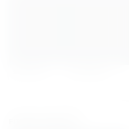
Skye Schmidt
Yannik Garling
FITNESS WORKOUTS