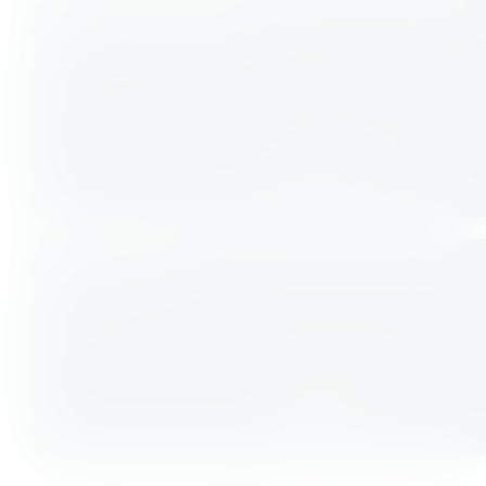
Strength & Mobility
Fitness
Taekwondo
Fitness
Teens MMA
Fitness
Yoga Inspired
Workout
Fitness