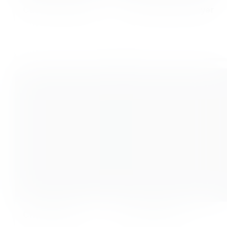
Carelí Fernandez
Charlotte Brohmeyer
Cristian Serb
Jesus Herrera