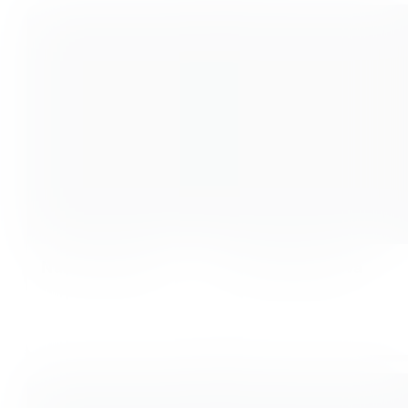
Naruna Kamala
Nina Makogonova