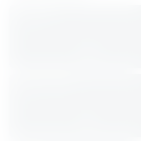
Athleticflow
Fitness
Boxen
Fitness
Calisthenics Basics
Fitness
HIIT
Fitness