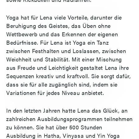
Mindful Life Berlin hat für dich eine breite
Palette an Fitnesskursen im Angebot, die
Yoga hat für Lena viele Vorteile, darunter die
nicht nur extrem effektiv, sondern auch
Beruhigung des Geistes, das Üben ohne
vielseitig sind. Ob du deine Flexibilität
Wettbewerb und das Erkennen der eigenen
verbessern, deine Kraft und Performance
Bedürfnisse. Für Lena ist Yoga ein Tanz
steigern oder einfach in Form kommen
zwischen Festhalten und Loslassen, zwischen
möchtest – bei uns findest du den perfekten
Weichheit und Stabilität. Mit einer Mischung
Kurs für deine Bedürfnisse. Statt dich bei
aus Freude und Leichtigkeit gestaltet Lena ihre
deinem Training nur auf ein bestimmtes
Sequenzen kreativ und kraftvoll. Sie sorgt dafür,
Aussehen zu konzentrieren, setzen wir bei
dass sie für alle zugänglich sind, indem sie
Mindful Life Berlin auf klar definierte Ziele für
Variationen für jedes Niveau anbietet.
Stabilität und Beweglichkeit – die dich
nebenbei noch gut aussehen lassen!
In den letzten Jahren hatte Lena das Glück, an
zahlreichen Ausbildungsprogrammen teilnehmen
Komm vorbei und entdecke unser vielseitiges
zu können. Sie hat über 500 Stunden
Angebot! Ob du deinen Tag mit einem
Ausbildung in Hatha, Vinyasa und Yin Yoga