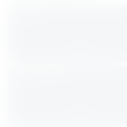
Athleticflow
Fitness
Boxen
Fitness
Calisthenics Basics
Fitness
HIIT
Fitness