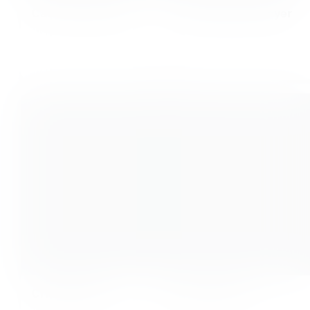
Carelí Fernandez
Charlotte Brohmeyer
Cristian Serb
Jesus Herrera