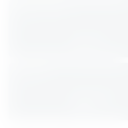
Strength & Mobility
Fitness
Taekwondo
Fitness
Teens MMA
Fitness
Yoga Inspired
Workout
Fitness