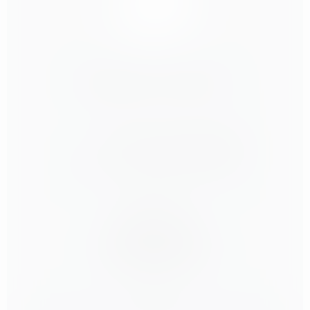
Mindful
Life
Berlin
Gleimstraße 19 | 10437 Berlin
Tel: +49 30 26074555
Mail:
hello@mindfullife-berlin.com
Direkt zum
Kursplan Yoga
Kursplan Fitness
Kursplan Livestream
Preise