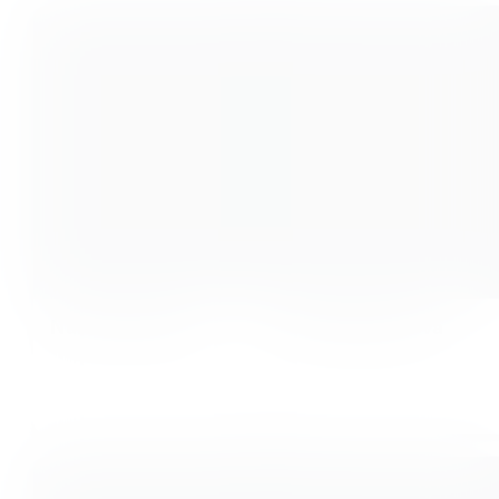
Naruna Kamala
Nina Makogonova