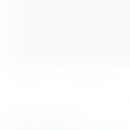
Skye Schmidt
Yannik Garling
FITNESS WORKOUTS