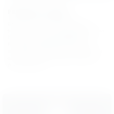
PERSONAL FITNESS
Ganz exklusiv und gleichzeitig effektiv
trainierst du bei uns mit deinem persönlichen
Trainer, der mit dir deine persönlichen
Fitness-Ziele definiert. Beim Training
im Studio hat er dabei immer einen Blick auf
dich und kann dich so optimal auf deinem
Weg unterstützen.