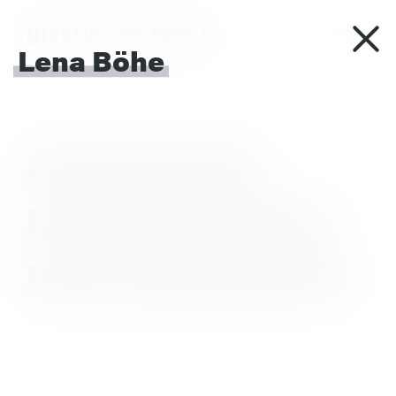
MINDFUL LIFE BERLIN
Lena Böhe
IN
DER
RUHE
LIEGT
DIE
KRAFT.
UND
UMGEKEHRT.